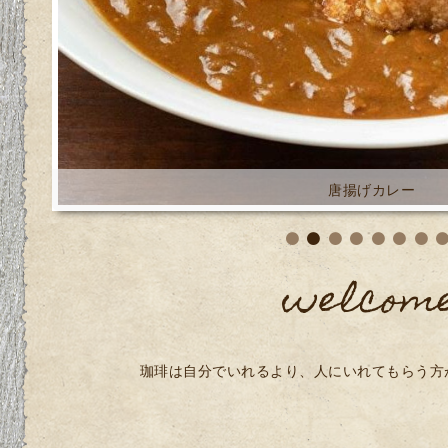
welcom
珈琲は自分でいれるより、人にいれてもらう方
唐揚げカレー
informati
2026-08-03
期間限定クリームみつ豆登場
2026-08-01
8月の営業日カレンダー
2026-07-20
第2回YMF開催決定!