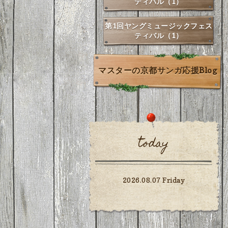
ティバル（1）
第1回ヤングミュージックフェス
ティバル（1）
マスターの京都サンガ応援Blog
today
2026.08.07 Friday