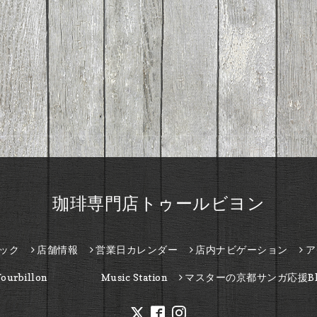
珈琲専門店トゥールビヨン
ック
店舗情報
営業日カレンダー
店内ナビゲーション
ア
Tourbillon Music Station
マスターの京都サンガ応援Bl