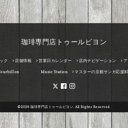
珈琲専門店トゥールビヨン
ック
店舗情報
営業日カレンダー
店内ナビゲーション
ア
Tourbillon Music Station
マスターの京都サンガ応援Bl
©2026
珈琲専門店トゥールビヨン
. All Rights Reserved.