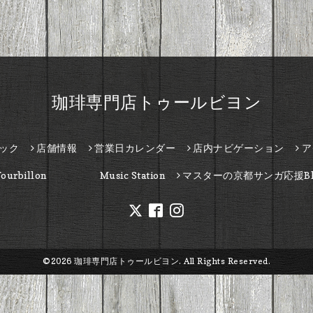
珈琲専門店トゥールビヨン
ック
店舗情報
営業日カレンダー
店内ナビゲーション
ア
Tourbillon Music Station
マスターの京都サンガ応援Bl
©2026
珈琲専門店トゥールビヨン
. All Rights Reserved.