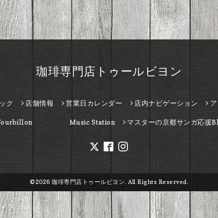
珈琲専門店トゥールビヨン
ック
店舗情報
営業日カレンダー
店内ナビゲーション
ア
Tourbillon Music Station
マスターの京都サンガ応援Bl
©2026
珈琲専門店トゥールビヨン
. All Rights Reserved.