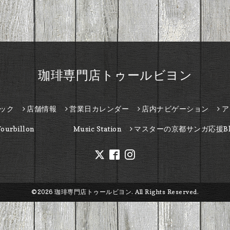
珈琲専門店トゥールビヨン
ック
店舗情報
営業日カレンダー
店内ナビゲーション
ア
Tourbillon Music Station
マスターの京都サンガ応援Bl
©2026
珈琲専門店トゥールビヨン
. All Rights Reserved.