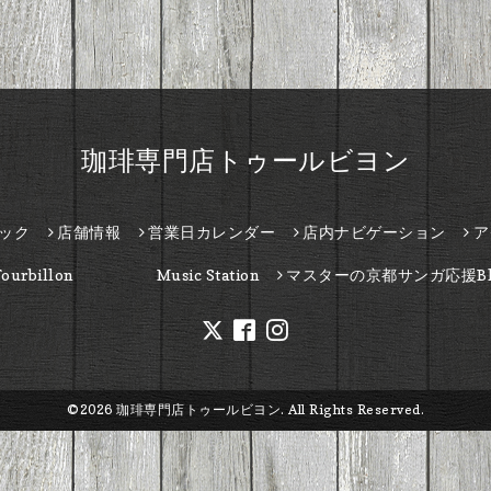
珈琲専門店トゥールビヨン
ック
店舗情報
営業日カレンダー
店内ナビゲーション
ア
Tourbillon Music Station
マスターの京都サンガ応援Bl
©2026
珈琲専門店トゥールビヨン
. All Rights Reserved.