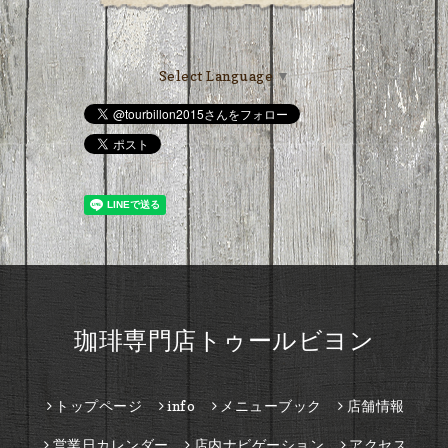
Select Language
▼
珈琲専門店トゥールビヨン
トップページ
info
メニューブック
店舗情報
営業日カレンダー
店内ナビゲーション
アクセス