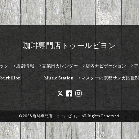
珈琲専門店トゥールビヨン
ック
店舗情報
営業日カレンダー
店内ナビゲーション
ア
Tourbillon Music Station
マスターの京都サンガ応援Bl
©2026
珈琲専門店トゥールビヨン
. All Rights Reserved.