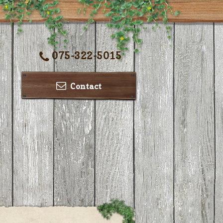
075-322-5015
Contact