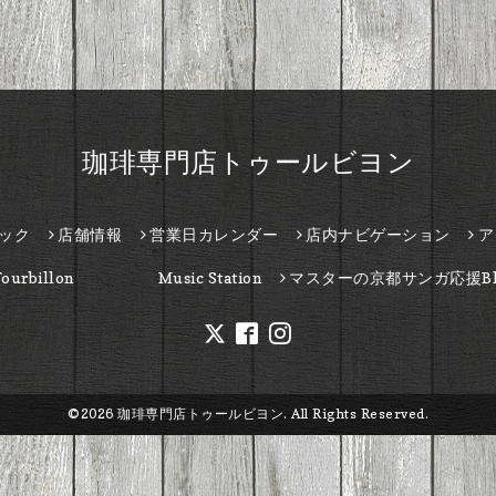
珈琲専門店トゥールビヨン
ック
店舗情報
営業日カレンダー
店内ナビゲーション
ア
Tourbillon Music Station
マスターの京都サンガ応援Bl
©2026
珈琲専門店トゥールビヨン
. All Rights Reserved.