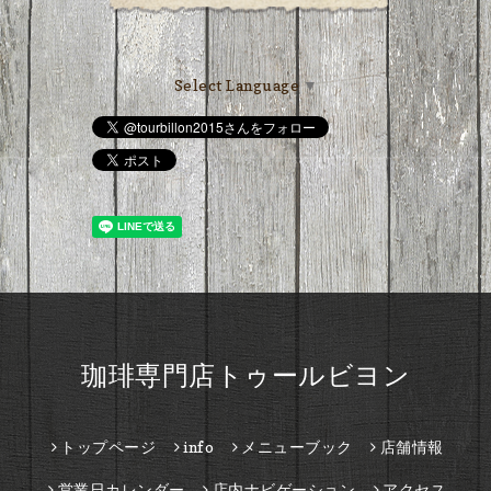
Select Language
▼
珈琲専門店トゥールビヨン
トップページ
info
メニューブック
店舗情報
営業日カレンダー
店内ナビゲーション
アクセス