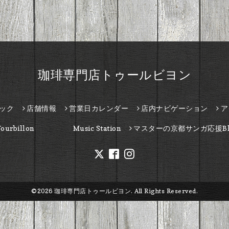
珈琲専門店トゥールビヨン
ック
店舗情報
営業日カレンダー
店内ナビゲーション
ア
Tourbillon Music Station
マスターの京都サンガ応援Bl
©2026
珈琲専門店トゥールビヨン
. All Rights Reserved.