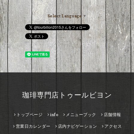
Select Language
▼
珈琲専門店トゥールビヨン
トップページ
info
メニューブック
店舗情報
営業日カレンダー
店内ナビゲーション
アクセス