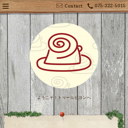
075-322-5015
Contact
ようこそ！トゥールビヨンへ