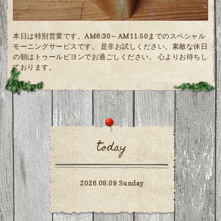
本日は特別営業です。AM6:30～AM11:50までのスペシャル
モーニングサービスです。 是非お試しください。素敵な休日
の朝はトゥールビヨンでお過ごしください。 心よりお待ちし
ております。
today
2026.08.09 Sunday