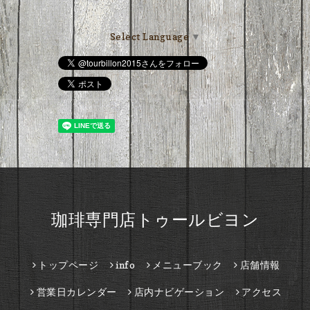
Select Language
▼
珈琲専門店トゥールビヨン
トップページ
info
メニューブック
店舗情報
営業日カレンダー
店内ナビゲーション
アクセス