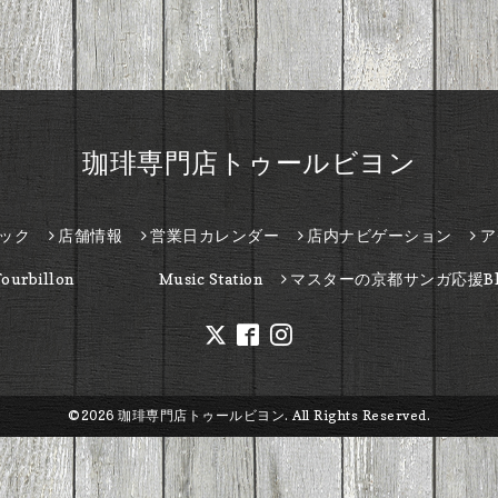
珈琲専門店トゥールビヨン
ック
店舗情報
営業日カレンダー
店内ナビゲーション
ア
Tourbillon Music Station
マスターの京都サンガ応援Bl
©2026
珈琲専門店トゥールビヨン
. All Rights Reserved.