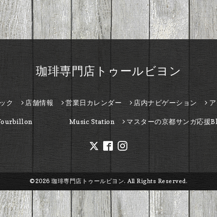
珈琲専門店トゥールビヨン
ック
店舗情報
営業日カレンダー
店内ナビゲーション
ア
Tourbillon Music Station
マスターの京都サンガ応援Bl
©2026
珈琲専門店トゥールビヨン
. All Rights Reserved.