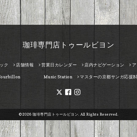
珈琲専門店トゥールビヨン
ック
店舗情報
営業日カレンダー
店内ナビゲーション
ア
Tourbillon Music Station
マスターの京都サンガ応援Bl
©2026
珈琲専門店トゥールビヨン
. All Rights Reserved.