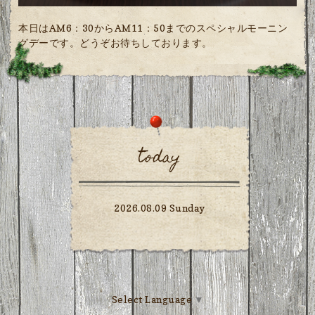
本日はAM6：30からAM11：50までのスペシャルモーニン
グデーです。どうぞお待ちしております。
today
2026.08.09 Sunday
Select Language
▼