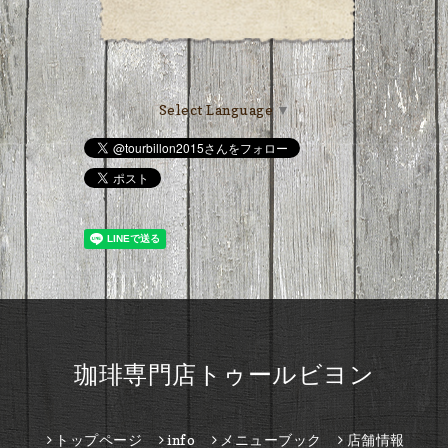
Select Language
▼
珈琲専門店トゥールビヨン
トップページ
info
メニューブック
店舗情報