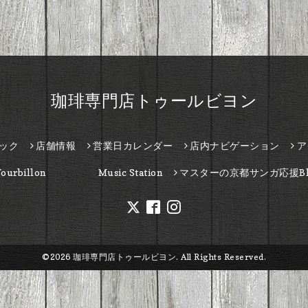
珈琲専門店トゥールビヨン
ック
店舗情報
営業日カレンダー
店内ナビゲーション
ア
Tourbillon Music Station
マスターの京都サンガ応援Bl
©2026
珈琲専門店トゥールビヨン
. All Rights Reserved.