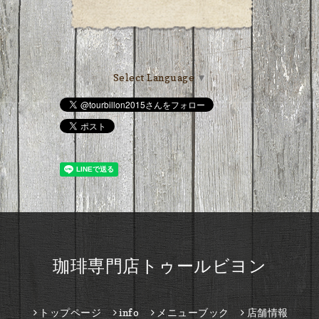
Select Language
▼
珈琲専門店トゥールビヨン
トップページ
info
メニューブック
店舗情報