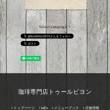
Select Language
▼
珈琲専門店トゥールビヨン
トップページ
info
メニューブック
店舗情報