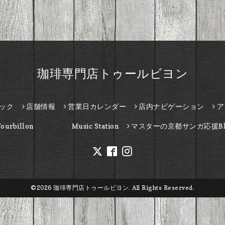
珈琲専門店トゥールビヨン
ック
店舗情報
営業日カレンダー
店内ナビゲーション
ア
Tourbillon Music Station
マスターの京都サンガ応援Bl
©2026
珈琲専門店トゥールビヨン
. All Rights Reserved.