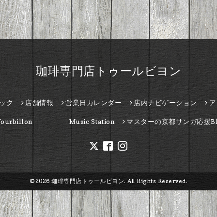
珈琲専門店トゥールビヨン
ック
店舗情報
営業日カレンダー
店内ナビゲーション
ア
Tourbillon Music Station
マスターの京都サンガ応援Bl
©2026
珈琲専門店トゥールビヨン
. All Rights Reserved.