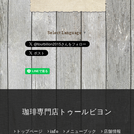
Select Language
▼
珈琲専門店トゥールビヨン
トップページ
info
メニューブック
店舗情報