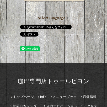
Select Language
▼
珈琲専門店トゥールビヨン
トップページ
info
メニューブック
店舗情報
営業日カレンダー
店内ナビゲーション
アクセス