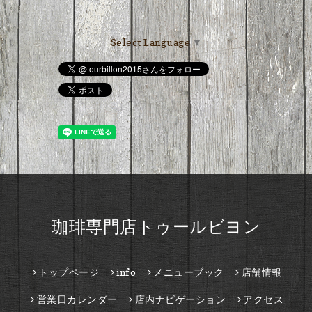
Select Language
▼
珈琲専門店トゥールビヨン
トップページ
info
メニューブック
店舗情報
営業日カレンダー
店内ナビゲーション
アクセス