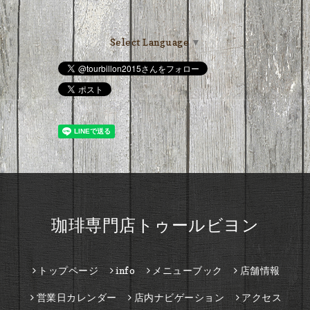
Select Language
▼
珈琲専門店トゥールビヨン
トップページ
info
メニューブック
店舗情報
営業日カレンダー
店内ナビゲーション
アクセス