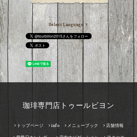
Select Language
▼
珈琲専門店トゥールビヨン
トップページ
info
メニューブック
店舗情報