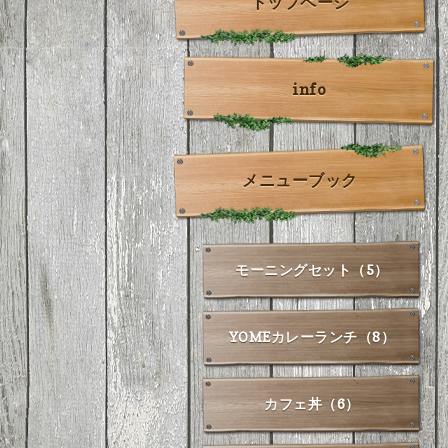
トップページ
info
メニューブック
モーニングセット（5）
YOMEカレーランチ（8）
カフェ丼（6）