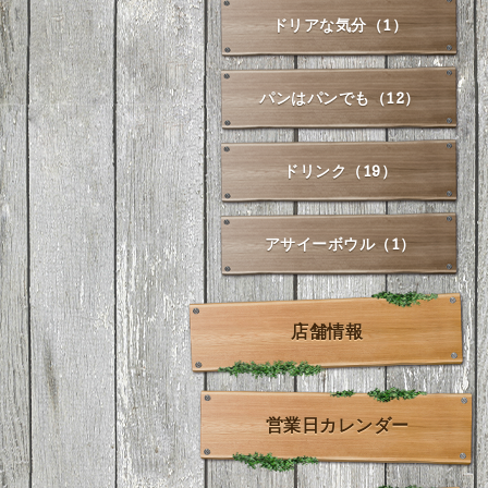
ドリアな気分（1）
パンはパンでも（12）
ドリンク（19）
アサイーボウル（1）
店舗情報
営業日カレンダー