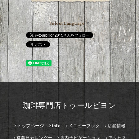
Select Language
▼
珈琲専門店トゥールビヨン
トップページ
info
メニューブック
店舗情報
営業日カレンダー
店内ナビゲーション
アクセス