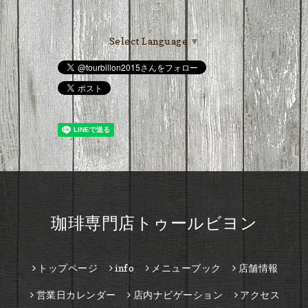
Select Language
▼
珈琲専門店トゥールビヨン
トップページ
info
メニューブック
店舗情報
営業日カレンダー
店内ナビゲーション
アクセス