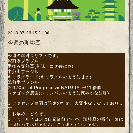
2018-07-23 15:21:00
今週の珈琲豆
今週の珈琲豆リストです。
深煎🌟ブラジル
手摘み完熟豆(苦味・コク共に良)
中煎🌟ブラジル
キャラメラード(キャラメルのような甘さ)
浅煎🌟ブラジル
2017Cup of Progressive NATURAL部門 優勝
ファゼンダ農園(シャンパンのような爽やかな酸味)
※ファゼンダ農園は限定のため、大変少なくなっておりま
す。
お早めにどうぞ。
※トゥールビヨンは自家焙煎ですが、珈琲豆の販売・卸は
一切行っておりません。ご了承くださいませ。