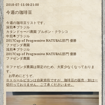
2018-07-15 09:21:00
今週の珈琲豆
今週の珈琲豆リストです。
深煎🌟ブラジル
カタンドゥーバ農園 ブルボン・クラシコ
中煎🌟ブラジル
2017Cup of Progressive NATURAL部門 優勝
ファゼンダ農園
浅煎🌟ブラジル
2017Cup of Progressive NATURAL部門 優勝
ファゼンダ農園
※ファゼンダ農園は限定のため、大変少なくなっておりま
す。
お早めにどうぞ。
※トゥールビヨンは自家焙煎ですが、珈琲豆の販売・卸は一
切行っておりません。ご了承くださいませ。