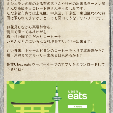
ミシュランの星のある有名店さんや行列の出来るラーメン屋
さんや高級チョコレート屋さん等々楽しみです。
ただ京都市内では上京区、中京区、下京区、東山区なので範
囲は限られてますが、とっても面白そうなデリバリーです。
お花見しながら高級和食を、
鴨川で座って本格ピザを、
梅小路公園でこだわりコーヒーを、
いろんなとこにいろんな料理をデリバリー出来ます。
近い将来、トゥールビヨンのコーヒーをヘリで北海道から九
州・沖縄までデリバリー出来る日も来るかも⁉
是非Uber eats ウーバーイーツのアプリをダウンロードして
下さいね♪