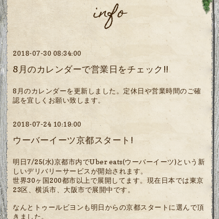
info
2018-07-30 08:34:00
8月のカレンダーで営業日をチェック!!
8月のカレンダーを更新しました。定休日や営業時間のご確
認を宜しくお願い致します。
2018-07-24 10:19:00
ウーバーイーツ京都スタート!
明日7/25(水)京都市内でUber eats(ウーバーイーツ)という新
しいデリバリーサービスが開始されます。
世界30ヶ国200都市以上で展開してます。現在日本では東京
23区、横浜市、大阪市で展開中です。
なんとトゥールビヨンも明日からの京都スタートに選んで頂
きました。