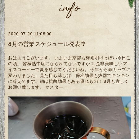
info
2020-07-29 11:08:00
8月の営業スケジュール発表🎐
おはようございます。 いよいよ京都も梅雨明けっぽい今日こ
の頃。 皆様熱中症になられてないですか？ 是非美味しいア
イスコーヒーで夏を感じてくださいね。 今年から銅カップに
変わりました。見た目も涼しげ、保冷効果も抜群でキンキン
に冷えてます。銅は抗菌効果もある優れもの！ 8月も宜しく
お願い致します。 マスター