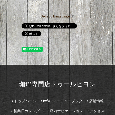
Select Language
▼
珈琲専門店トゥールビヨン
トップページ
info
メニューブック
店舗情報
営業日カレンダー
店内ナビゲーション
アクセス