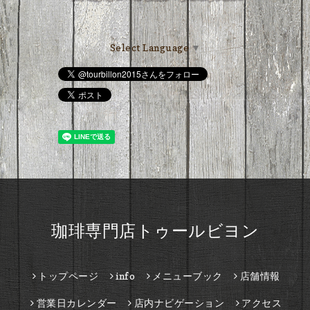
Select Language
▼
珈琲専門店トゥールビヨン
トップページ
info
メニューブック
店舗情報
営業日カレンダー
店内ナビゲーション
アクセス