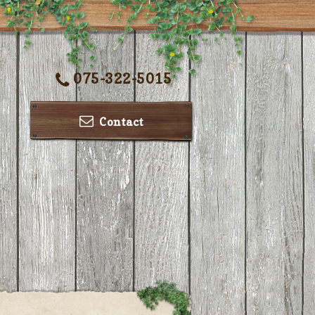
075-322-5015
Contact