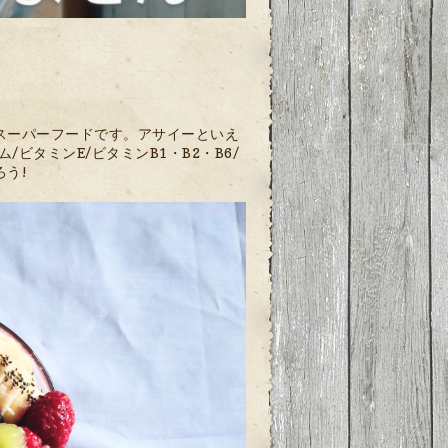
スーパーフードです。アサイーといえ
ビタミンE/ビタミンB1・B2・B6/
う!