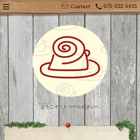
075-322-5015
Contact
ようこそ！トゥールビヨンへ