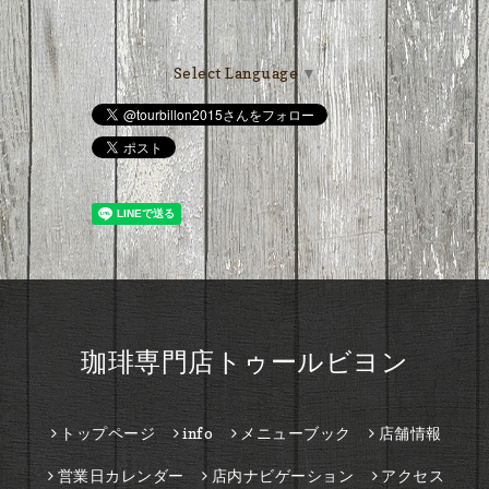
Select Language
▼
珈琲専門店トゥールビヨン
トップページ
info
メニューブック
店舗情報
営業日カレンダー
店内ナビゲーション
アクセス