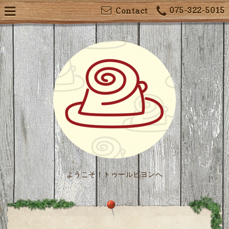
075-322-5015
Contact
ようこそ！トゥールビヨンへ