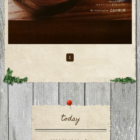
1
today