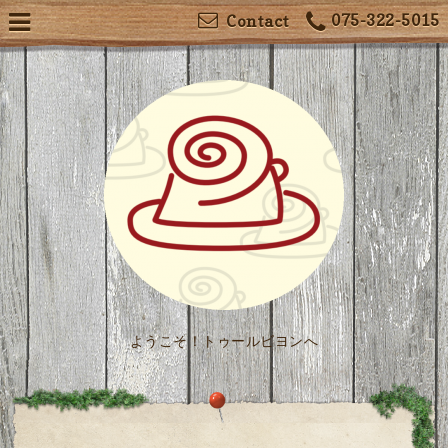
075-322-5015
Contact
ようこそ！トゥールビヨンへ