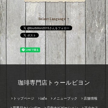
Select Language
▼
珈琲専門店トゥールビヨン
トップページ
info
メニューブック
店舗情報
営業日カレンダー
店内ナビゲーション
アクセス