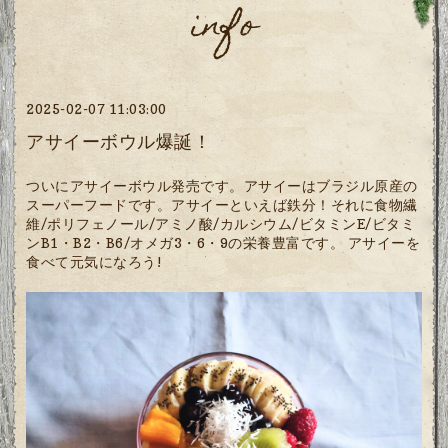
info
2025-02-07 11:03:00
アサイーボウル爆誕！
ついにアサイーボウル発売です。アサイーはブラジル原産の
スーパーフードです。アサイーといえば鉄分！それに食物繊
維/ポリフェノール/アミノ酸/カルシウム/ビタミンE/ビタミ
ンB1・B2・B6/オメガ3・6・9の栄養豊富です。 アサイーを
食べて元気になろう!