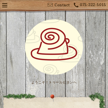
075-322-5015
Contact
ようこそ！トゥールビヨンへ