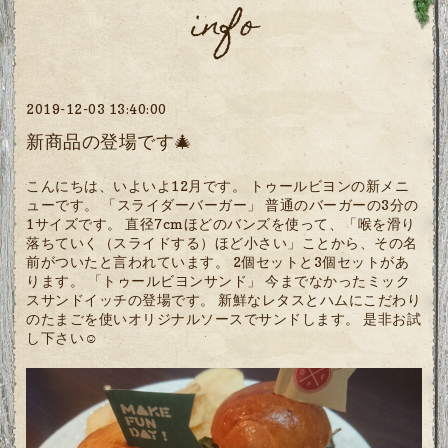
info
2019-12-03 13:40:00
新商品の登場です🎄
こんにちは、いよいよ12月です。 トゥールビヨンの新メニ
ューです。 「スライダーバーガー」 普通のバーガーの3分の
1サイズです。 直径7cmほどのバンズを使って、「喉を滑り
落ちていく（スライドする）ほど小さい」ことから、その名
前がついたと言われています。 2個セットと3個セットがあ
ります。 「トゥールビヨンサンド」 今までなかったミック
スサンドイッチの登場です。 新鮮なレタスとハムにこだわり
のたまごを使いオリジナルソースでサンドします。 是非お試
し下さい☺️