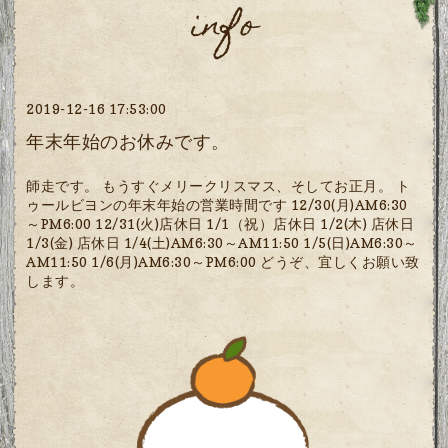
info
2019-12-16 17:53:00
年末年始のお休みです。
師走です。 もうすぐメリークリスマス、そしてお正月。 ト
ゥールビヨンの年末年始の営業時間です 12/30(月)AM6:30
～PM6:00 12/31(火)店休日 1/1（祝）店休日 1/2(木) 店休日
1/3(金) 店休日 1/4(土)AM6:30～AM11:50 1/5(日)AM6:30～
AM11:50 1/6(月)AM6:30～PM6:00 どうぞ、宜しくお願い致
します。