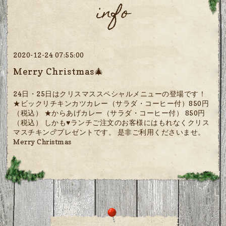
info
2020-12-24 07:55:00
Merry Christmas🎄
24日・25日はクリスマススペシャルメニューの登場です！
★ビックリチキンカツカレー（サラダ・コーヒー付）850円
（税込） ★からあげカレー（サラダ・コーヒー付） 850円
（税込） しかも♥️ランチご注文のお客様にはもれなくクリス
マスチキン🍗プレゼントです。 是非ご利用くださいませ。
Merry Christmas