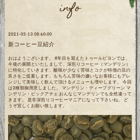
info
2021-03-13 08:40:00
新コーヒー豆紹介
おはようございます。 6年目を迎えたトゥールビヨンでは、
今後の展開といたしまして、深煎りコーヒー（マンデリン）
に特化していきます。酸味が少なく苦味とコクが特徴の豆の
良さをご提案します。もちろん苦味の嫌いなお客様にもアレ
ンジして美味しく飲んで頂けるメニューも増やします。 今回
は2種類御用意しました。 マンデリン・ディープグリーン マ
ンデリン・ビックアチェ おんなじマンデリンでも全然違って
きます。 是非深煎りコーヒーマニアになって下さいね。 ど
うぞ宜しくお願い致します。