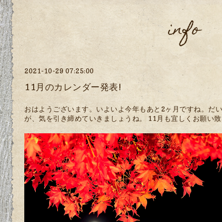
info
2021-10-29 07:25:00
11月のカレンダー発表!
おはようございます。いよいよ今年もあと2ヶ月ですね。だ
が、気を引き締めていきましょうね。 11月も宜しくお願い