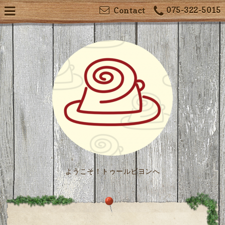
075-322-5015
Contact
ようこそ！トゥールビヨンへ