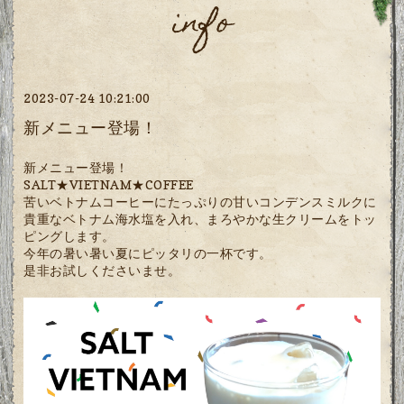
info
2023-07-24 10:21:00
新メニュー登場！
新メニュー登場！
SALT★VIETNAM★COFFEE
苦いベトナムコーヒーにたっぷりの甘いコンデンスミルクに
貴重なベトナム海水塩を入れ、まろやかな生クリームをトッ
ピングします。
今年の暑い暑い夏にピッタリの一杯です。
是非お試しくださいませ。