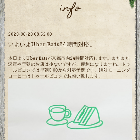
info
2023-08-23 08:52:00
いよいよUber Eats24時間対応。
本日よりUber Eatsが京都市内24時間対応します。まだまだ
深夜や早朝のお店は少ないですが、便利になりますね。トゥ
ールビヨンでは早朝5:00から対応予定です。絶対モーニング
コーヒーはトゥールビヨンでお願い致します。